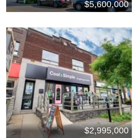
$5,600,000
Chambres: 0
$2,995,000
Bains: 0