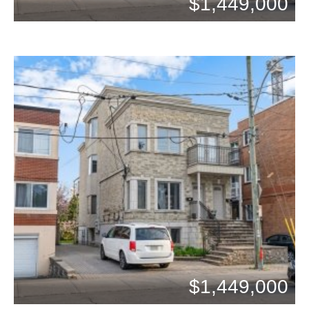
$1,449,000
Bains: 1
Chambres: 1
$1,449,000
Bains: 1