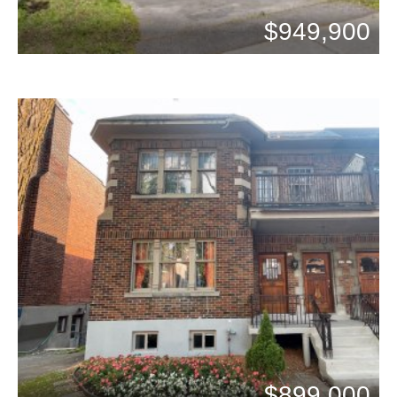
$949,900
Chambres: 3
Bains: 1
$899,000
Chambres: 3