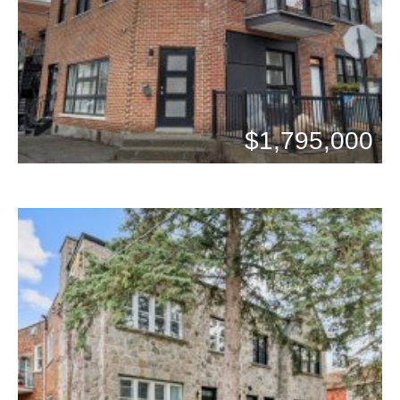
Chambres: 0
$1,795,000
Bains: 0